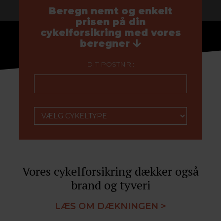
Beregn nemt og enkelt
prisen på din
cykelforsikring med vores
beregner
DIT POSTNR.:
Vores cykelforsikring dækker også
brand og tyveri
LÆS OM DÆKNINGEN >