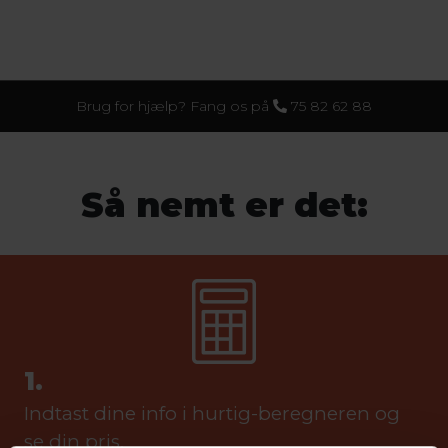
Brug for hjælp? Fang os på
75 82 62 88
Så nemt er det:
1.
Indtast dine info i hurtig-beregneren og
se din pris.